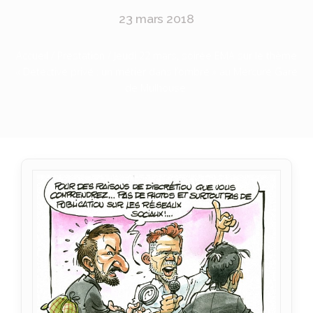
23 mars 2018
Accueil
/
Prestation
/ Jeudi 22 mars, soirée EMA sur le thème
« Détective privé : un métier dans l’ombre » au Mercure Gare
de Mulhouse.