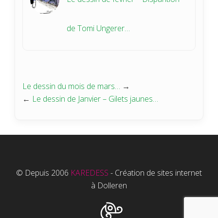
de Tomi Ungerer…
Le dessin du mois de mars…
→
←
Le dessin de Janvier – Gilets jaunes…
© Depuis 2006
KAREDESS
- Création de sites internet
à Dolleren