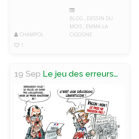
BLOG
,
DESSIN DU
MOIS
,
EMMA LA
CHAMPOL
CIGOGNE
1
19 Sep
Le jeu des erreurs…