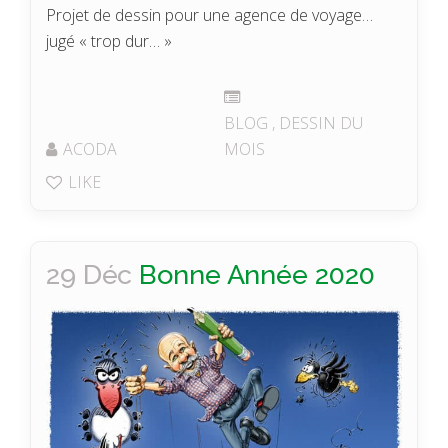
Projet de dessin pour une agence de voyage…
jugé « trop dur… »
BLOG
,
DESSIN DU
ACODA
MOIS
LIKE
29 Déc
Bonne Année 2020