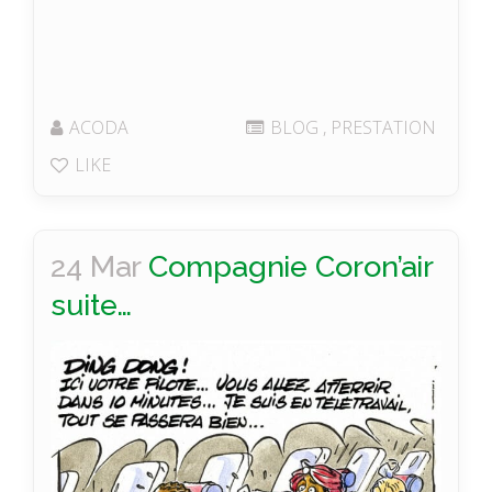
ACODA
BLOG
,
PRESTATION
LIKE
24 Mar
Compagnie Coron’air
suite…