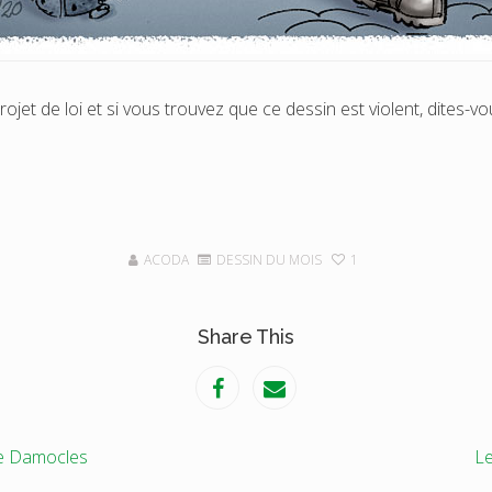
t de loi et si vous trouvez que ce dessin est violent, dites-v
ACODA
DESSIN DU MOIS
1
Share This
de Damocles
Le