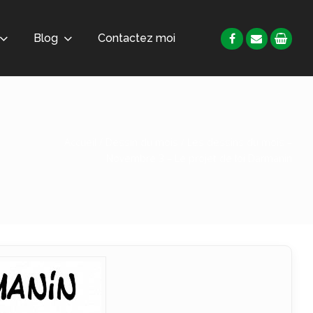
Blog
Contactez moi
Accueil
/
Dessin du mois
/ Les dessins du mois –
Novembre 3 – Le projet de loi Darmanin