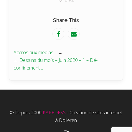
Share This
Accros aux médias…
→
←
Dessins du mois – Juin 2020 – 1 – Dé-
confinement…
© Depuis 2006
KAREDESS
- Création de sites internet
à Dolleren