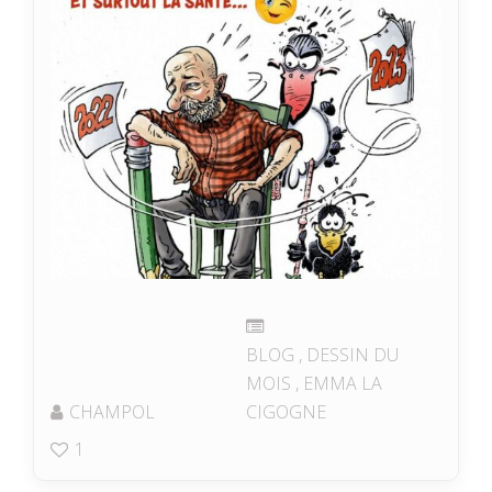
BLOG
,
DESSIN DU
MOIS
,
EMMA LA
CHAMPOL
CIGOGNE
1